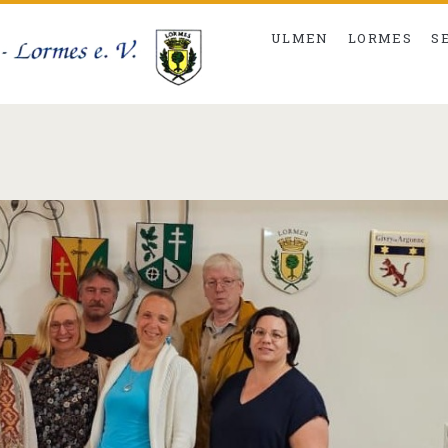
ULMEN
LORMES
S
/span>