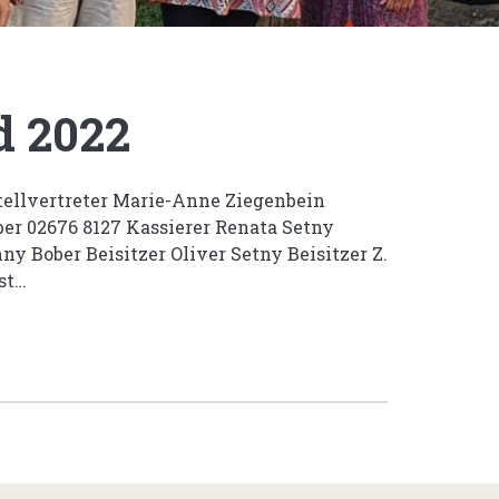
d 2022
Stellvertreter Marie-Anne Ziegenbein
ber 02676 8127 Kassierer Renata Setny
nny Bober Beisitzer Oliver Setny Beisitzer Z.
st…