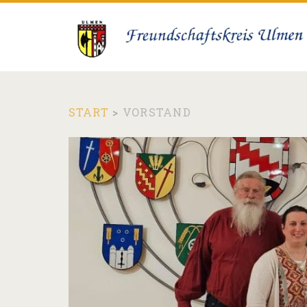
START
>
VORSTAND
Kategorie:
<span>Vorstand<