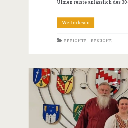
Ulmen reiste anlässlich des 3
30
Weiterlesen
Jahre
BERICHTE
BESUCHE
gelebte
Freundschaft
über
Grenzen
hinweg