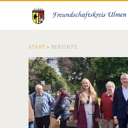
START
>
BERICHTE
Kategorie:
<span>Berichte<