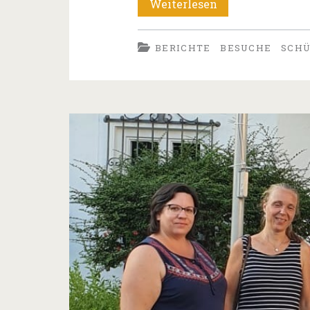
Wiedersehen
Weiterlesen
in
BERICHTE
BESUCHE
SCH
2023