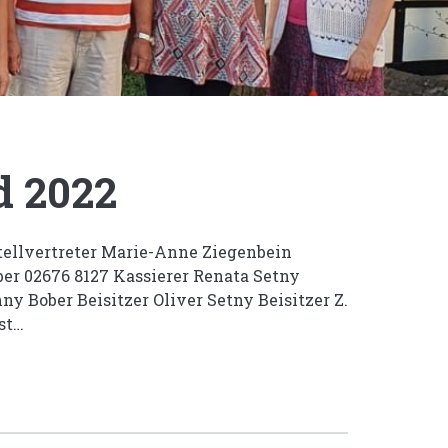
d 2022
Stellvertreter Marie-Anne Ziegenbein
ber 02676 8127 Kassierer Renata Setny
nny Bober Beisitzer Oliver Setny Beisitzer Z.
st…