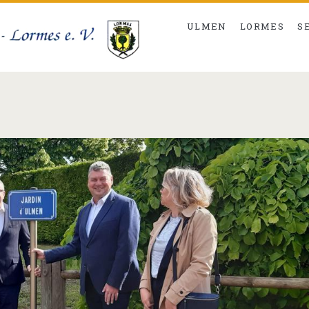
ULMEN
LORMES
S
/span>